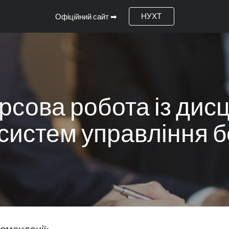
НУХТ
Офіційний сайт ➡
ip to main content
Skip to navigat
рсова робота із дис
систем управління б