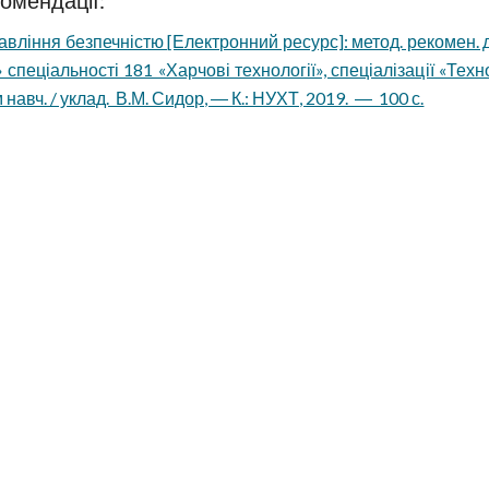
омендації:
авління безпечністю [Електронний ресурс]: метод. рекомен. д
 спеціальності 181 «Харчові технології», спеціалізації «Тех
 навч. / уклад. В.М. Сидор, ― К.: НУХТ, 2019. ― 100 с.