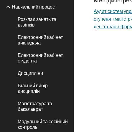
Методичні рек
Навчальний процес
Аудит систем упр
ступеня «магістр»
Розклад занять та
дзвінків
ден. та заоч. форм
Електронний кабінет
викладача
Електронний кабінет
студента
Дисципліни
Вільний вибір
дисциплін
Магістратура та
бакалаврат
Модульний та сесійний
контроль