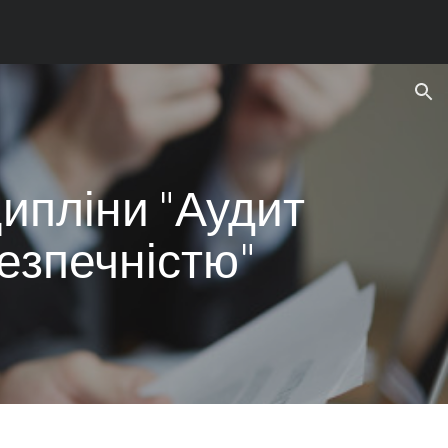
ion
ципліни "Аудит
езпечністю"