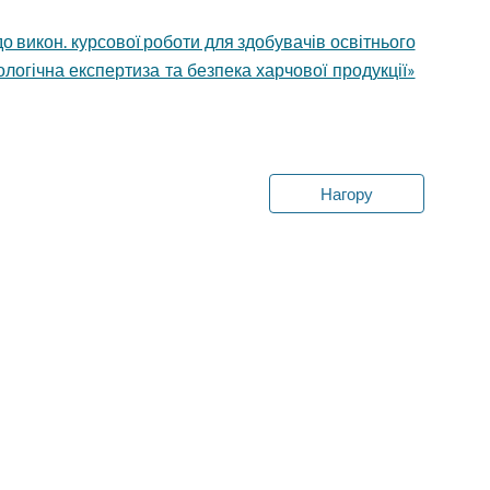
о викон. курсової роботи для здобувачів освітнього
нологічна експертиза та безпека харчової продукції»
Нагору