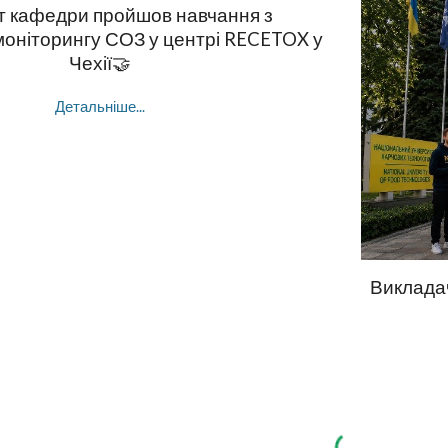
т кафедри пройшов навчання з
моніторингу СОЗ у центрі RECETOX у
Чехії🤝
Детальніше...
Виклада