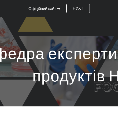
НУХТ
Офіційний сайт ➡
ip to main content
Skip to navigat
федра експерти
продуктів 