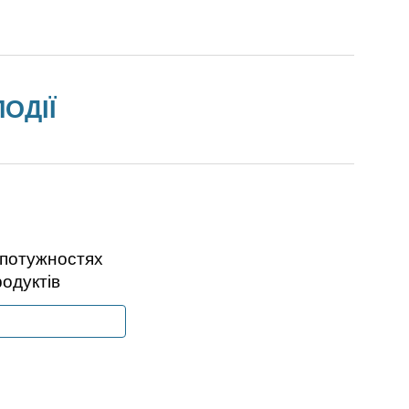
ОДІЇ
потужностях
одуктів