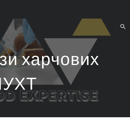
ion
зи харчових
НУХТ