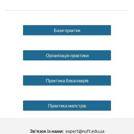
Бази практик
Організація практики
Практика бакалаврів
Практика магістрів
Зв'язок із нами:
expert@nuft.edu.ua